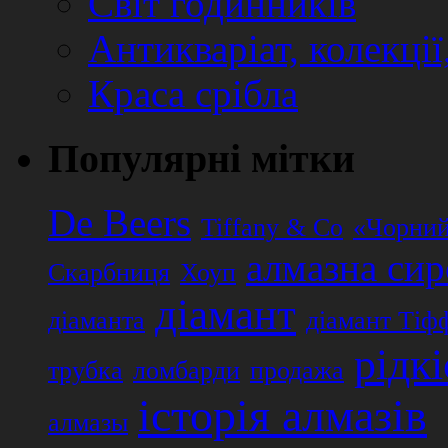
Світ годинників
Антикваріат, колекції
Краса срібла
Популярні мітки
De Beers
Tiffany & Co
«Чорний
алмазна си
Скарбниця
Хоуп
діамант
діаманта
діамант Тіф
рідк
трубка
ломбарди
продажа
історія алмазів
алмазы