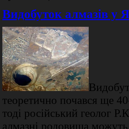
Видобуток алмазів у Я
Видобут
теоретично почався ще 40-х
тоді російський геолог Р.
алмазні родовища можуть 