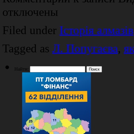
отключены
Filed under
Історія алмазів
Tagged as
Л. Попугаєва
,
я
Найти: