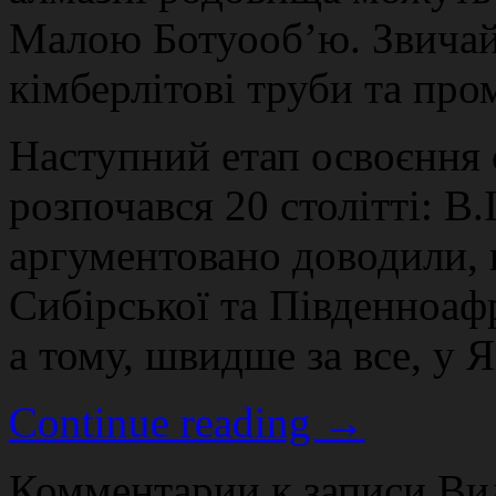
Малою Ботуооб’ю. Звичайн
кімберлітові труби та про
Наступний етап освоєння
розпочався 20 столітті: В
аргументовано доводили, 
Сибірської та Південноаф
а тому, швидше за все, у Я
Continue reading
→
Комментарии
к записи Вид